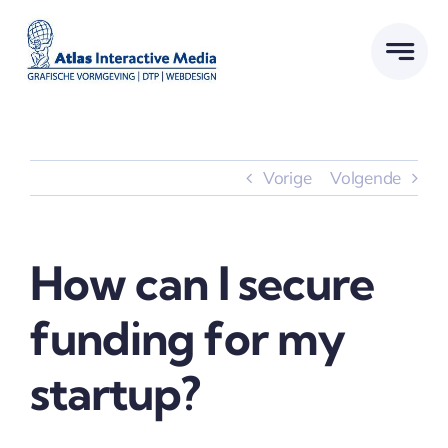
Ga
naar
inhoud
Vorige
Volgende
How can I secure
funding for my
startup?