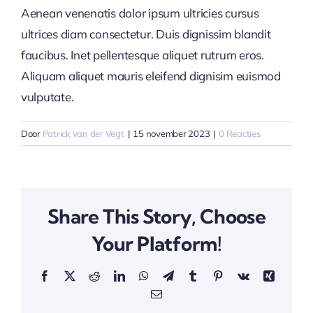
Aenean venenatis dolor ipsum ultricies cursus
ultrices diam consectetur. Duis dignissim blandit
faucibus. Inet pellentesque aliquet rutrum eros.
Aliquam aliquet mauris eleifend dignisim euismod
vulputate.
Door
Patrick van der Vegt
|
15 november 2023
|
0 Reacties
Share This Story, Choose
Your Platform!
Facebook
X
Reddit
LinkedIn
WhatsApp
Telegram
Tumblr
Pinterest
Vk
Xing
E-
mail