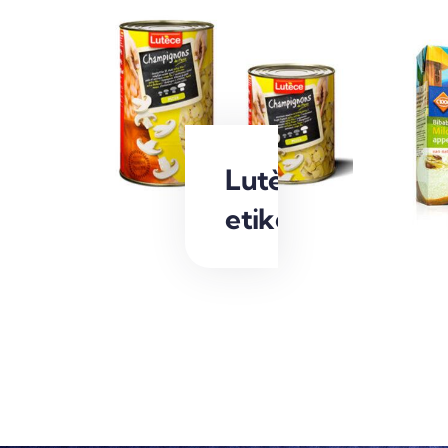
Lutèce
etiketten