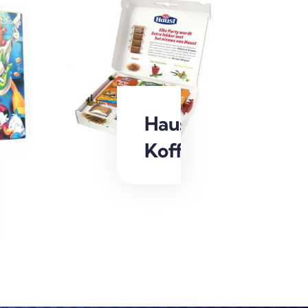
Haust
Koffer
y