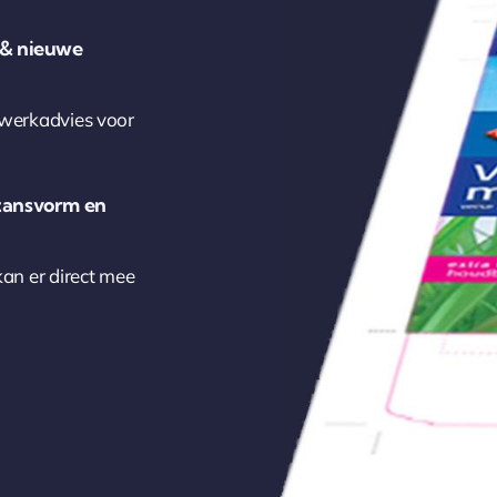
 & nieuwe
kwerkadvies voor
tansvorm en
kan er direct mee