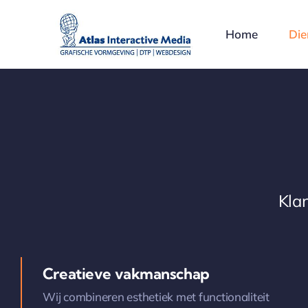
Ga
naar
Home
Die
inhoud
Kla
Creatieve vakmanschap
Wij combineren esthetiek met functionaliteit