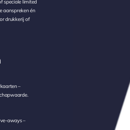
f speciale limited
ie aanspreken én
r drukkerij of
n
erkaarten –
schapwaarde.
 give-aways –