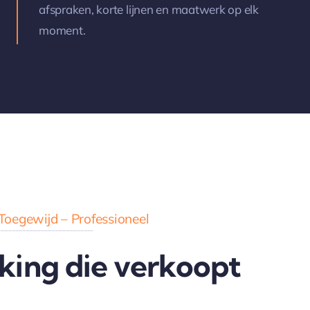
afspraken, korte lijnen en maatwerk op elk
moment.
Toegewijd – Professioneel
king die verkoopt