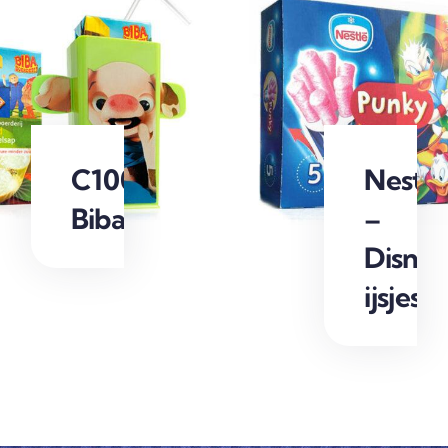
C1000
Nestlé
Bibaboerderij
–
Disne
ijsjes