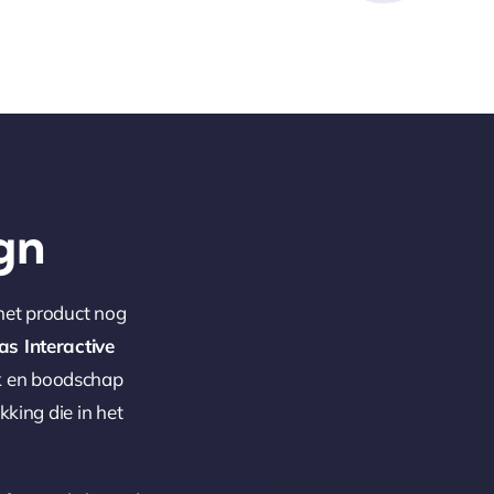
gn
het product nog
as Interactive
k en boodschap
king die in het