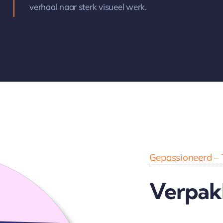
verhaal naar sterk visueel werk.
Gepassioneerd – 
Verpak