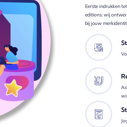
Eerste indrukken tel
editions: wij ontwe
bij jouw merkidentit
S
Vo
R
Aa
wi
St
Jo