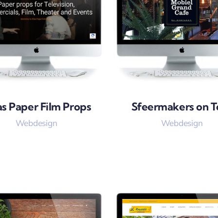
as Paper Film Props
Sfeermakers on T
Webdesign
Webdesign