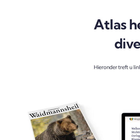
Atlas h
div
Hieronder treft u li