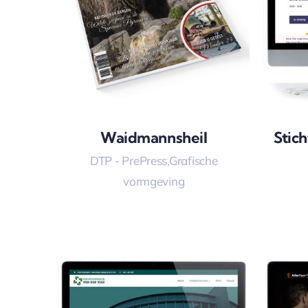
Waidmannsheil
Stich
DTP - PrePress
,
Grafische
vormgeving