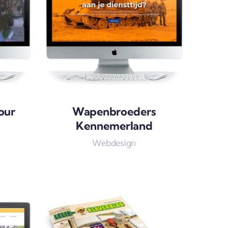
our
Wapenbroeders
Kennemerland
Webdesign