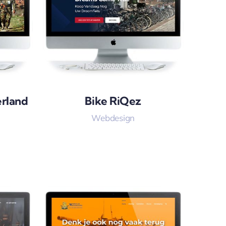
rland
Bike RiQez
Webdesign