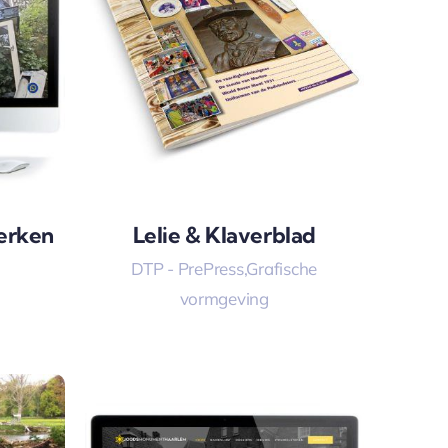
erken
Lelie & Klaverblad
DTP - PrePress
,
Grafische
vormgeving