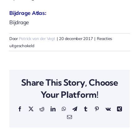
Bijdrage Atlas:
Bijdrage
Door
Patrick van der Vegt
|
20 december 2017
|
Reacties
voor
uitgeschakeld
Kruidvat
Effex
Share This Story, Choose
Your Platform!
Facebook
X
Reddit
LinkedIn
WhatsApp
Telegram
Tumblr
Pinterest
Vk
Xing
E-
mail